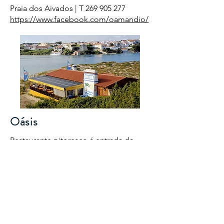
Praia dos Aivados | T
269 905 277
https://www.facebook.com/oamandio/
Oásis
Restaurante pitoresco á entrada da
praia das furnas, Vila Nova de
Milfontes, comida bem confeccionada
…
R. do Campo da Bola 1 # Praia das
Furnas | T
283 998 020
https://www.facebook.com/oamandio/