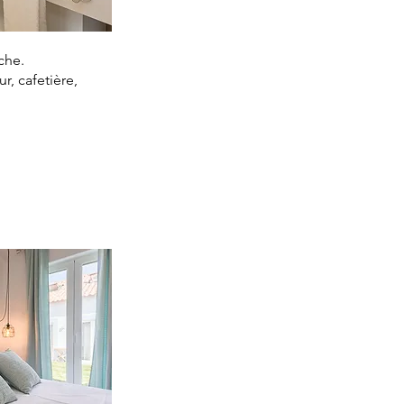
che.
r, cafetière,