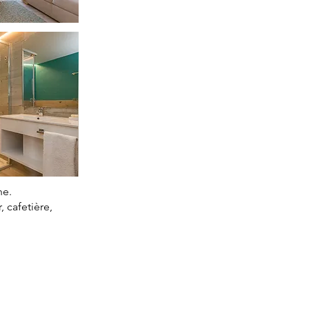
he.
 cafetière,